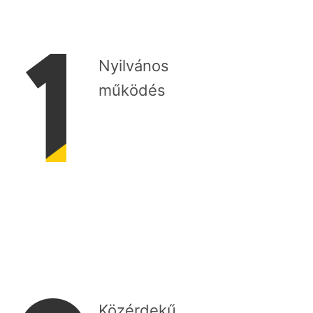
Nyilvános
működés
Közérdekű