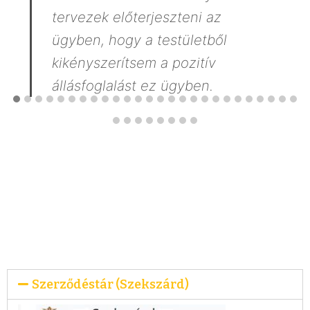
tervezek előterjeszteni az
ügyben, hogy a testületből
kikényszerítsem a pozitív
állásfoglalást ez ügyben.
Átláthatósági jó
gyakorlatok
Szerződéstár (Szekszárd)