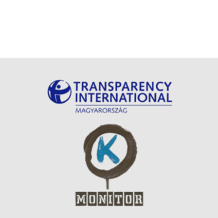
Kezdeményező
szervezetek