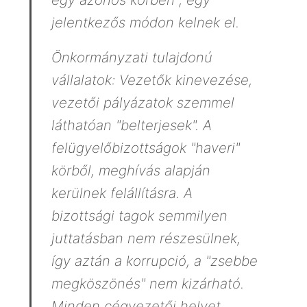
jelentkezős módon kelnek el.
Önkormányzati tulajdonú
vállalatok: Vezetők kinevezése,
vezetői pályázatok szemmel
láthatóan "belterjesek". A
felügyelőbizottságok "haveri"
körből, meghívás alapján
kerülnek felállításra. A
bizottsági tagok semmilyen
juttatásban nem részesülnek,
így aztán a korrupció, a "zsebbe
megköszönés" nem kizárható.
Minden cégvezetői helyet,