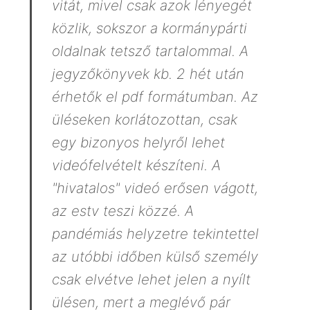
vitát, mivel csak azok lényegét
közlik, sokszor a kormánypárti
oldalnak tetsző tartalommal. A
jegyzőkönyvek kb. 2 hét után
érhetők el pdf formátumban. Az
üléseken korlátozottan, csak
egy bizonyos helyről lehet
videófelvételt készíteni. A
"hivatalos" videó erősen vágott,
az estv teszi közzé. A
pandémiás helyzetre tekintettel
az utóbbi időben külső személy
csak elvétve lehet jelen a nyílt
ülésen, mert a meglévő pár