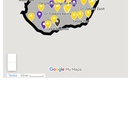
Csatlakozók
beszámolói (2020.
október)