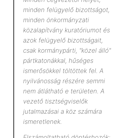
minden felügyelő bizottságot,
minden önkormányzati
közalapítvány kuratóriumot és
azok felügyelő bizottságait,
csak kormánypárti, "közel álló"
pártkatonákkal, hűséges
ismerősökkel töltöttek fel. A
nyilvánosság részére semmi
nem átlátható e területen. A
vezető tisztségviselők
jutalmazásai a köz számára
ismeretlenek.
Elszámoltatható döntéshozók: