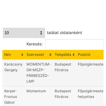
(2019-2024)
találat oldalanként
Keresés:
Név
Szervezet
Település
Pozíció
Karácsony
MOMENTUM-
Budapest
Főpolgármester
Gergely
DK-MSZP-
Főváros
PÁRBESZÉD-
LMP
Kerpel-
Momentum
Budapest
Főpolgármester
Fronius
Főváros
helyettes
Gábor