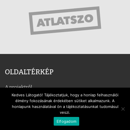
OLDALTÉRKÉP
A projektről
Kedves Látogató! Tájékoztatjuk, hogy a honlap felhasználói
minimumpontok
élmény fokozásának érdekében sütiket alkalmazunk. A
honlapunk használatával ön a tájékoztatásunkat tudomásul
veszi.
1. Nyilvános működés
Elfogadom
2. Közérdekű adatigénylések