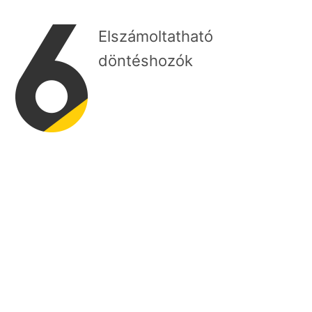
Elszámoltatható
döntéshozók
Csatlakozók listája