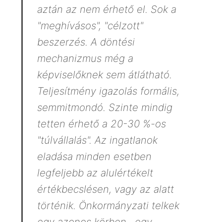
aztán az nem érhető el. Sok a
"meghívásos", "célzott"
beszerzés. A döntési
mechanizmus még a
képviselőknek sem átlátható.
Teljesítmény igazolás formális,
semmitmondó. Szinte mindig
tetten érhető a 20-30 %-os
"túlvállalás". Az ingatlanok
eladása minden esetben
legfeljebb az alulértékelt
értékbecslésen, vagy az alatt
történik. Önkormányzati telkek
egy azonos körben , egy