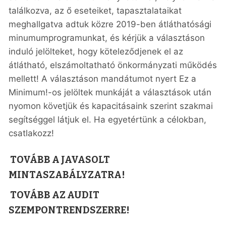
találkozva, az ő eseteiket, tapasztalataikat
meghallgatva adtuk közre 2019-ben átláthatósági
minumumprogramunkat, és kérjük a választáson
induló jelölteket, hogy köteleződjenek el az
átlátható, elszámoltatható önkormányzati működés
mellett! A választáson mandátumot nyert Ez a
Minimum!-os jelöltek munkáját a választások után
nyomon követjük és kapacitásaink szerint szakmai
segítséggel látjuk el. Ha egyetértünk a célokban,
csatlakozz!
TOVÁBB A JAVASOLT
MINTASZABÁLYZATRA!
TOVÁBB AZ AUDIT
SZEMPONTRENDSZERRE!