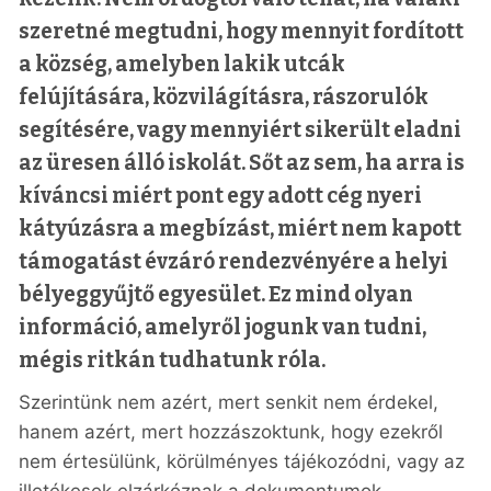
szeretné megtudni, hogy mennyit fordított
a község, amelyben lakik utcák
felújítására, közvilágításra, rászorulók
segítésére, vagy mennyiért sikerült eladni
az üresen álló iskolát. Sőt az sem, ha arra is
kíváncsi miért pont egy adott cég nyeri
kátyúzásra a megbízást, miért nem kapott
támogatást évzáró rendezvényére a helyi
bélyeggyűjtő egyesület. Ez mind olyan
információ, amelyről jogunk van tudni,
mégis ritkán tudhatunk róla.
Szerintünk nem azért, mert senkit nem érdekel,
hanem azért, mert hozzászoktunk, hogy ezekről
nem értesülünk, körülményes tájékozódni, vagy az
illetékesek elzárkóznak a dokumentumok