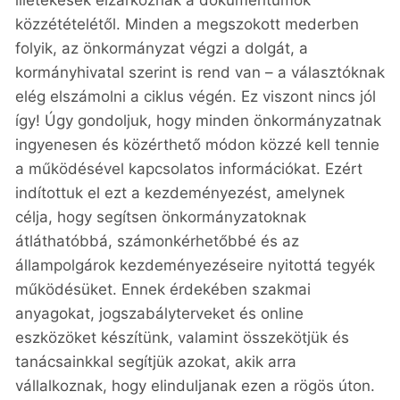
közzétételétől. Minden a megszokott mederben
folyik, az önkormányzat végzi a dolgát, a
kormányhivatal szerint is rend van – a választóknak
elég elszámolni a ciklus végén. Ez viszont nincs jól
így! Úgy gondoljuk, hogy minden önkormányzatnak
ingyenesen és közérthető módon közzé kell tennie
a működésével kapcsolatos információkat. Ezért
indítottuk el ezt a kezdeményezést, amelynek
célja, hogy segítsen önkormányzatoknak
átláthatóbbá, számonkérhetőbbé és az
állampolgárok kezdeményezéseire nyitottá tegyék
működésüket. Ennek érdekében szakmai
anyagokat, jogszabályterveket és online
eszközöket készítünk, valamint összekötjük és
tanácsainkkal segítjük azokat, akik arra
vállalkoznak, hogy elinduljanak ezen a rögös úton.