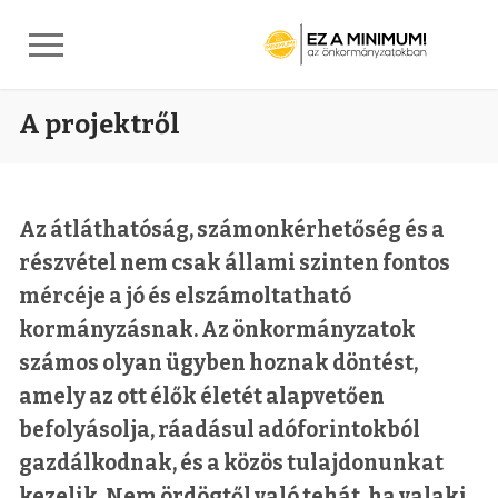
Ugrás
A projektről
a
tartalomra
Az átláthatóság, számonkérhetőség és a
részvétel nem csak állami szinten fontos
mércéje a jó és elszámoltatható
kormányzásnak. Az önkormányzatok
számos olyan ügyben hoznak döntést,
amely az ott élők életét alapvetően
befolyásolja, ráadásul adóforintokból
gazdálkodnak, és a közös tulajdonunkat
kezelik. Nem ördögtől való tehát, ha valaki