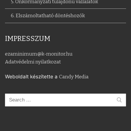
5. Önkormányzati tulajdonú vállalatok
6. Elszámoltatható döntéshozók
IMPRESSZUM
ezaminimum@k-monitor.hu
Adatvédelmi nyilatkozat
Weboldalt készítette a
Candy Media
Keresése: