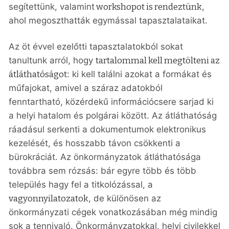
segítettünk, valamint
workshopot is rendeztünk
,
ahol megoszthatták egymással tapasztalataikat.
Az öt évvel ezelőtti tapasztalatokból sokat
tanultunk arról, hogy
tartalommal kell megtölteni az
átláthatóságot
: ki kell találni azokat a formákat és
műfajokat, amivel a száraz adatokból
fenntartható, közérdekű információcsere sarjad ki
a helyi hatalom és polgárai között. Az átláthatóság
ráadásul serkenti a dokumentumok elektronikus
kezelését, és hosszabb távon csökkenti a
bürokráciát. Az önkormányzatok átláthatósága
továbbra sem rózsás: bár egyre több és több
település hagy fel a titkolózással, a
vagyonnyilatozatok
, de különösen az
önkormányzati cégek vonatkozásában még mindig
sok a tennivaló. Önkormányzatokkal, helyi civilekkel