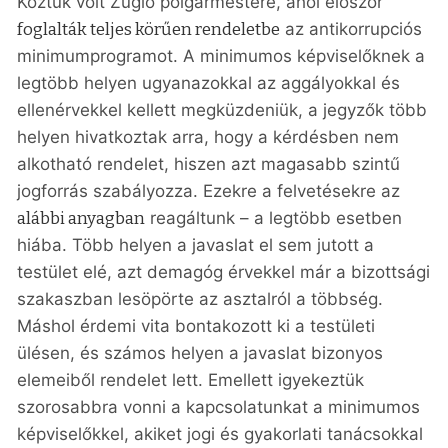
Köztük volt Zugló polgármestere, ahol először
foglalták teljes körűen rendeletbe
az antikorrupciós
minimumprogramot. A minimumos képviselőknek a
legtöbb helyen ugyanazokkal az aggályokkal és
ellenérvekkel kellett megküzdeniük, a jegyzők több
helyen hivatkoztak arra, hogy a kérdésben nem
alkotható rendelet, hiszen azt magasabb szintű
jogforrás szabályozza. Ezekre a felvetésekre az
alábbi anyagban
reagáltunk – a legtöbb esetben
hiába. Több helyen a javaslat el sem jutott a
testület elé, azt demagóg érvekkel már a bizottsági
szakaszban lesöpörte az asztalról a többség.
Máshol érdemi vita bontakozott ki a testületi
ülésen, és számos helyen a javaslat bizonyos
elemeiből rendelet lett. Emellett igyekeztük
szorosabbra vonni a kapcsolatunkat a minimumos
képviselőkkel, akiket jogi és gyakorlati tanácsokkal