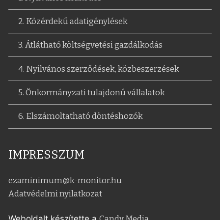
2. Közérdekű adatigénylések
3. Átlátható költségvetési gazdálkodás
4. Nyilvános szerződések, közbeszerzések
5. Önkormányzati tulajdonú vállalatok
6. Elszámoltatható döntéshozók
IMPRESSZUM
ezaminimum@k-monitor.hu
Adatvédelmi nyilatkozat
Weboldalt készítette a
Candy Media