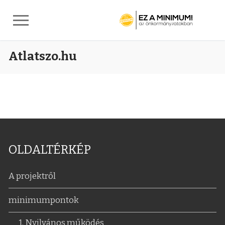
Ugrás
Atlatszo.hu
a
tartalomra
OLDALTÉRKÉP
A projektről
minimumpontok
1. Nyilvános működés