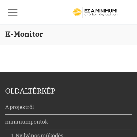
Ugrás
K-Monitor
a
tartalomra
OLDALTÉRKÉP
A projektről
minimumpontok
1. Nyilvános működés