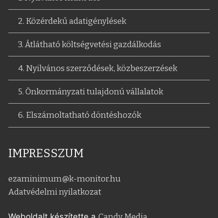
2. Közérdekű adatigénylések
3. Átlátható költségvetési gazdálkodás
4. Nyilvános szerződések, közbeszerzések
5. Önkormányzati tulajdonú vállalatok
6. Elszámoltatható döntéshozók
IMPRESSZUM
ezaminimum@k-monitor.hu
Adatvédelmi nyilatkozat
Weboldalt készítette a
Candy Media