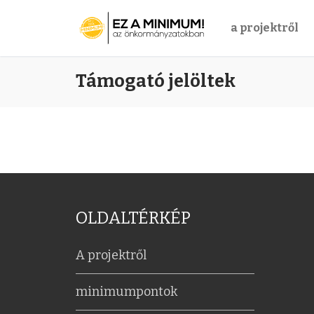
a projektről
Ugrás
Támogató jelöltek
a
tartalomra
OLDALTÉRKÉP
A projektről
minimumpontok