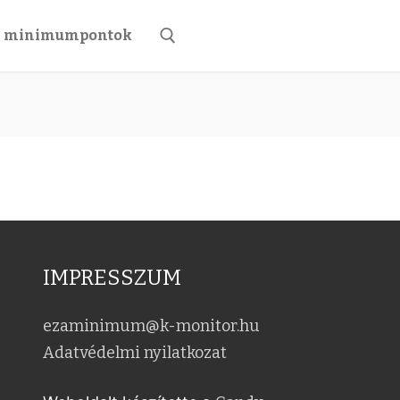
minimumpontok
Keresése:
IMPRESSZUM
ezaminimum@k-monitor.hu
Adatvédelmi nyilatkozat